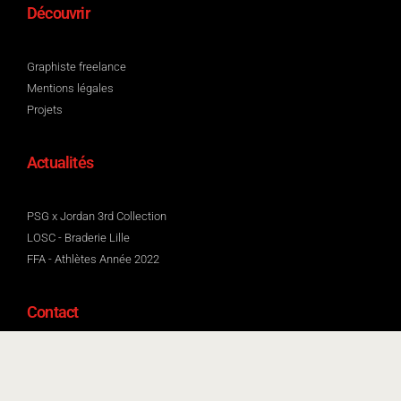
Découvrir
Graphiste freelance
Mentions légales
Projets
Actualités
PSG x Jordan 3rd Collection
LOSC - Braderie Lille
FFA - Athlètes Année 2022
Contact
Tél. : 07 87 16 05 16
koobidsgn@gmail.com