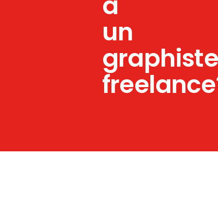
à
un
graphist
freelance