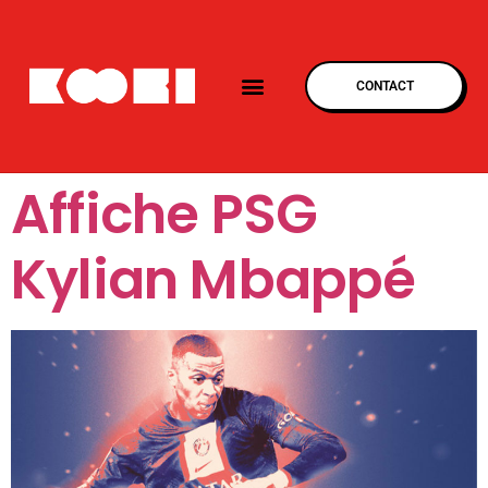
CONTACT
Affiche PSG
Kylian Mbappé